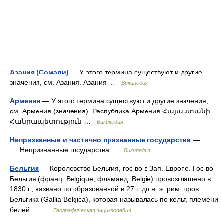
Азания (Сомали)
— У этого термина существуют и другие
значения, см. Азания. Азания …
Википедия
Армения
— У этого термина существуют и другие значения,
см. Армения (значения). Республика Армения Հայաստանի
Հանրապետություն …
Википедия
Непризнанные и частично признанные государства
—
Непризнанные государства …
Википедия
Бельгия
— Королевство Бельгия, гос во в Зап. Европе. Гос во
Бельгия (франц. Belgique, фламанд. Belgie) провозглашено в
1830 г., названо по образованной в 27 г. до н. э. рим. пров.
Бельгика (Gallia Belgica), которая называлась по кельт, племени
белей.… …
Географическая энциклопедия